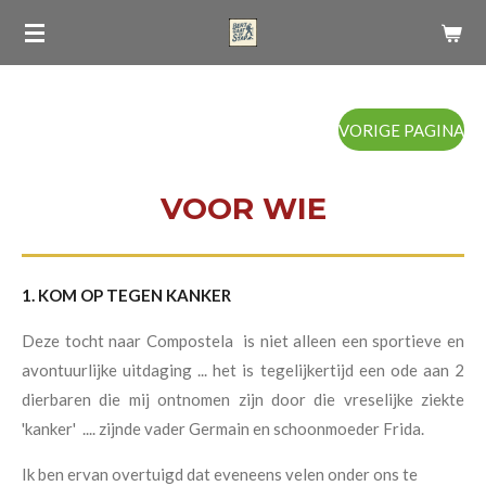
Ga
direct
naar
de
VORIGE PAGINA
hoofdinhoud
VOOR WIE
1. KOM OP TEGEN KANKER
Deze tocht naar Compostela is niet alleen een sportieve en
avontuurlijke uitdaging ... het is tegelijkertijd een ode aan 2
dierbaren die mij ontnomen zijn door die vreselijke ziekte
'kanker' .... zijnde vader Germain en schoonmoeder Frida.
Ik ben ervan overtuigd dat eveneens velen onder ons te