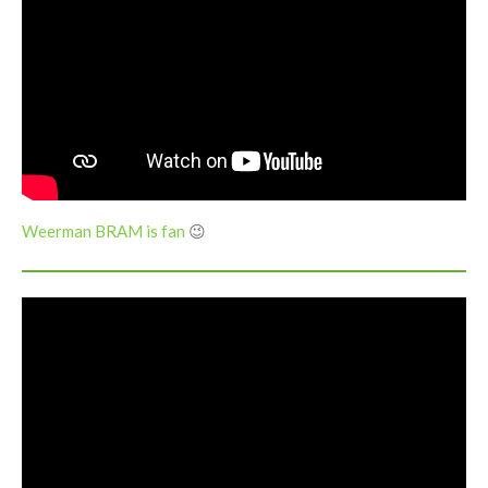
Weerman BRAM is fan
😉