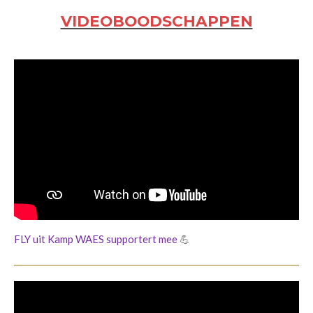
VIDEOBOODSCHAPPEN
FLY uit Kamp WAES supportert mee
💪