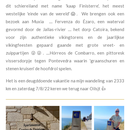
dit schiereiland met name 'kaap Finisterre', het meest
westelijke 'einde van de wereld'😱. We brengen ook een
bezoek aan Muxia .... Fervenza do Ézaro, een waterval
gevormd door de Jallas-rivier .... het dorp Catoira, bekend
voor zijn authentieke vikingtorens en de jaarlijkse
vikingfeesten gepaard gaande met grote vreet- en
zuippartijen 😜😜. ....Hórreos de Combarro, een pittoresk
vissersdorpje tegen Pontevedra waarin 'graanschuren en
stenen kruisen' de hoofdrol spelen.
Het is een deugddoende vakantie na mijn wandeling van 2333
km en zaterdag 7/8/22 keren we terug naar Oilsjt 👍