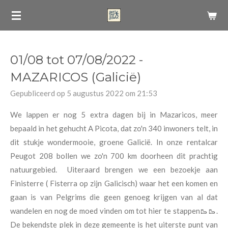
Ga
direct
naar
de
01/08 tot 07/08/2022 -
hoofdinhoud
MAZARICOS (Galicië)
Gepubliceerd op 5 augustus 2022 om 21:53
We lappen er nog 5 extra dagen bij in Mazaricos, meer
bepaald in het gehucht A Picota, dat zo'n 340 inwoners telt, in
dit stukje wondermooie, groene Galicië. In onze rentalcar
Peugot 208 bollen we zo'n 700 km doorheen dit prachtig
natuurgebied. Uiteraard brengen we een bezoekje aan
Finisterre ( Fisterra op zijn Galicisch) waar het een komen en
gaan is van Pelgrims die geen genoeg krijgen van al dat
wandelen en nog de moed vinden om tot hier te stappen🥾🥾.
De bekendste plek in deze gemeente is het uiterste punt van