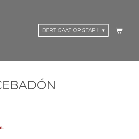
BERT GAAT OP STAP !!
ONCEBADÓN
m.