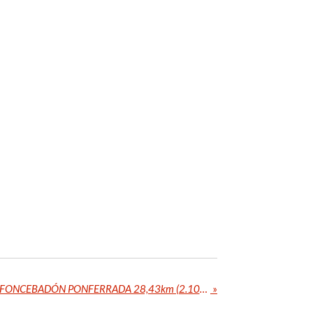
Etappe 84 - 19/07/2022 - FONCEBADÓN PONFERRADA 28,43km (2.109,42km)
»