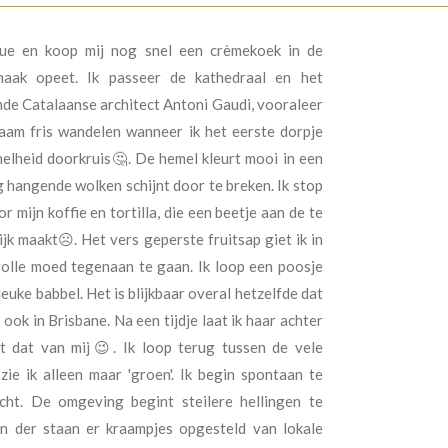
ue en koop mij nog snel een crèmekoek in de
smaak opeet. Ik passeer de kathedraal en het
nde Catalaanse architect Antoni Gaudi, vooraleer
aam fris wandelen wanneer ik het eerste dorpje
elheid doorkruis🤔. De hemel kleurt mooi in een
g hangende wolken schijnt door te breken. Ik stop
 mijn koffie en tortilla, die een beetje aan de te
k maakt☹️. Het vers geperste fruitsap giet ik in
olle moed tegenaan te gaan. Ik loop een poosje
euke babbel. Het is blijkbaar overal hetzelfde dat
ook in Brisbane. Na een tijdje laat ik haar achter
 dat van mij😉. Ik loop terug tussen de vele
ie ik alleen maar 'groen'. Ik begin spontaan te
acht. De omgeving begint steilere hellingen te
en der staan er kraampjes opgesteld van lokale