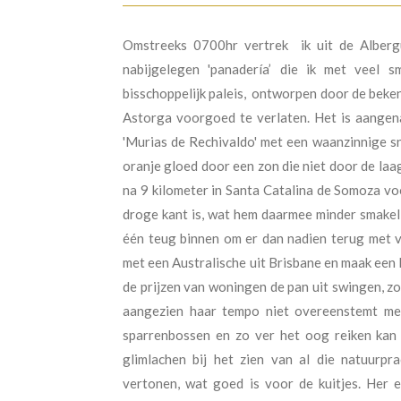
Omstreeks 0700hr vertrek ik uit de Alberg
nabijgelegen 'panadería’ die ik met veel 
bisschoppelijk paleis, ontworpen door de beke
Astorga voorgoed te verlaten. Het is aangen
'Murias de Rechivaldo' met een waanzinnige sn
oranje gloed door een zon die niet door de laa
na 9 kilometer in Santa Catalina de Somoza voor
droge kant is, wat hem daarmee minder smakelij
één teug binnen om er dan nadien terug met v
met een Australische uit Brisbane en maak een l
de prijzen van woningen de pan uit swingen, zo 
aangezien haar tempo niet overeenstemt met
sparrenbossen en zo ver het oog reiken kan z
glimlachen bij het zien van al die natuurpr
vertonen, wat goed is voor de kuitjes. Her 