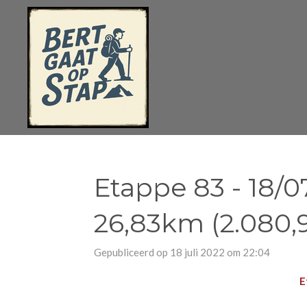
Ga
direct
naar
de
hoofdinhoud
Etappe 83 - 18
26,83km (2.080
Gepubliceerd op 18 juli 2022 om 22:04
E