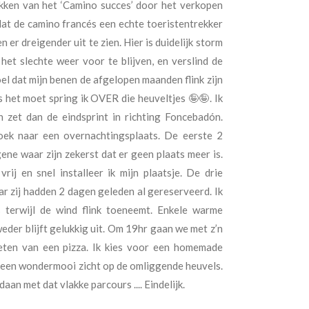
kken van het ‘Camino succes’ door het verkopen
dat de camino francés een echte toeristentrekker
 er dreigender uit te zien. Hier is duidelijk storm
 het slechte weer voor te blijven, en verslind de
oel dat mijn benen de afgelopen maanden flink zijn
 het moet spring ik OVER die heuveltjes 🤪🤪. Ik
 zet dan de eindsprint in richting Foncebadón.
ek naar een overnachtingsplaats. De eerste 2
 gene waar zijn zekerst dat er geen plaats meer is.
rij en snel installeer ik mijn plaatsje. De drie
r zij hadden 2 dagen geleden al gereserveerd. Ik
 terwijl de wind flink toeneemt. Enkele warme
weder blijft gelukkig uit. Om 19hr gaan we met z’n
 eten van een pizza. Ik kies voor een homemade
 een wondermooi zicht op de omliggende heuvels.
n met dat vlakke parcours .... Eindelijk.