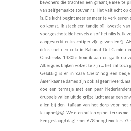
bewoners die trachten een graantje mee te pi
van zelfgemaakte souvenirs. Het valt echt op 
is. De lucht begint meer en meer te verkleuren en
op komst. Ik steek een tandje bij, kwestie van
voorgeschotelde heuvels alsof het niks is. Ik v
aangesterkt en krachtiger zijn geworden💪. Als
drink snel een cola in Rabanal Del Camino en
Omstreeks 1430hr kom ik aan en ga ik op zo
Albergues blijken volzet te zijn ... het zal toch
Gelukkig is er in 'casa Chelo' nog een bedje v
Amerikaanse dames zijn ook al gearriveerd, maa
doe een terrasje met een paar Nederlanders
druppels vallen uit de grijze lucht maar een on
allen bij den Italiaan van het dorp voor het
lasagne😋😋. We eten buiten op het terras met
Een geslaagd dagje met 678 hoogtemeters. Gedaa