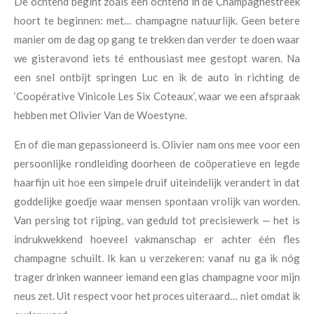
De ochtend begint zoals een ochtend in de Champagnestreek
hoort te beginnen: met… champagne natuurlijk. Geen betere
manier om de dag op gang te trekken dan verder te doen waar
we gisteravond iets té enthousiast mee gestopt waren. Na
een snel ontbijt springen Luc en ik de auto in richting de
‘Coopérative Vinicole Les Six Coteaux’, waar we een afspraak
hebben met Olivier Van de Woestyne.
En of die man gepassioneerd is. Olivier nam ons mee voor een
persoonlijke rondleiding doorheen de coöperatieve en legde
haarfijn uit hoe een simpele druif uiteindelijk verandert in dat
goddelijke goedje waar mensen spontaan vrolijk van worden.
Van persing tot rijping, van geduld tot precisiewerk — het is
indrukwekkend hoeveel vakmanschap er achter één fles
champagne schuilt. Ik kan u verzekeren: vanaf nu ga ik nóg
trager drinken wanneer iemand een glas champagne voor mijn
neus zet. Uit respect voor het proces uiteraard… niet omdat ik