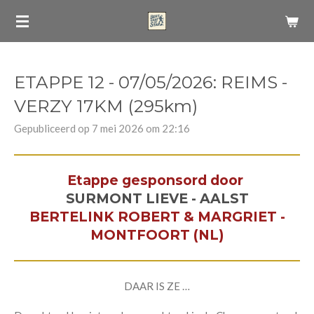
Ga
direct
naar
de
ETAPPE 12 - 07/05/2026: REIMS -
hoofdinhoud
VERZY 17KM (295km)
Gepubliceerd op 7 mei 2026 om 22:16
Etappe gesponsord door
SURMONT LIEVE - AALST
BERTELINK ROBERT & MARGRIET -
MONTFOORT (NL)
DAAR IS ZE …