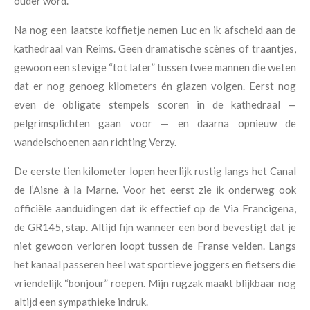
ouder word.
Na nog een laatste koffietje nemen Luc en ik afscheid aan de
kathedraal van Reims. Geen dramatische scènes of traantjes,
gewoon een stevige “tot later” tussen twee mannen die weten
dat er nog genoeg kilometers én glazen volgen. Eerst nog
even de obligate stempels scoren in de kathedraal —
pelgrimsplichten gaan voor — en daarna opnieuw de
wandelschoenen aan richting Verzy.
De eerste tien kilometer lopen heerlijk rustig langs het Canal
de l’Aisne à la Marne. Voor het eerst zie ik onderweg ook
officiële aanduidingen dat ik effectief op de Via Francigena,
de GR145, stap. Altijd fijn wanneer een bord bevestigt dat je
niet gewoon verloren loopt tussen de Franse velden. Langs
het kanaal passeren heel wat sportieve joggers en fietsers die
vriendelijk “bonjour” roepen. Mijn rugzak maakt blijkbaar nog
altijd een sympathieke indruk.