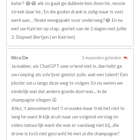
kater? 😂😂 alé zo gaat ge dubbele kms doen hé.. mooie
streek daar hé.. En die goden drank is zalig maar is veel
werk aan… fleske meegepakt voor onderweg?😂 En nu
met uw Katrien op stap.. geniet van de 2 dagen met jullie
2. Slopwel Bertjen ( en Katrien)
Nico De
3 maanden geleden
Ja makker, als ChatGPT uwe vriend niet is, dan hebt ge
uw roeping als schrijver gemist zulle, wat een talent! Een
plezier om u langs deze weg te volgen. En nu weten we
eindelijk wat dat andere goede doel was... in de
champagne vliegen 😜
Allez, 't amusement met 't vrouwke maar trek het niet te
lang he want ik kijk al uit naar uw volgend verslag én
video natuurlijk want die was er vandaag niet bij...die
drone is toch niet gecracht hé met al die champagne?