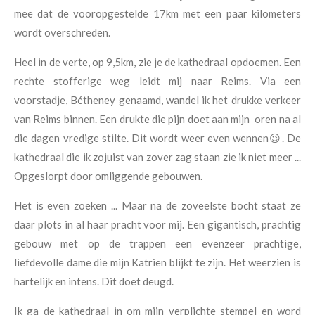
mee dat de vooropgestelde 17km met een paar kilometers
wordt overschreden.
Heel in de verte, op 9,5km, zie je de kathedraal opdoemen. Een
rechte stofferige weg leidt mij naar Reims. Via een
voorstadje, Bétheney genaamd, wandel ik het drukke verkeer
van Reims binnen. Een drukte die pijn doet aan mijn oren na al
die dagen vredige stilte. Dit wordt weer even wennen😉. De
kathedraal die ik zojuist van zover zag staan zie ik niet meer ...
Opgeslorpt door omliggende gebouwen.
Het is even zoeken ... Maar na de zoveelste bocht staat ze
daar plots in al haar pracht voor mij. Een gigantisch, prachtig
gebouw met op de trappen een evenzeer prachtige,
liefdevolle dame die mijn Katrien blijkt te zijn. Het weerzien is
hartelijk en intens. Dit doet deugd.
Ik ga de kathedraal in om mijn verplichte stempel en word