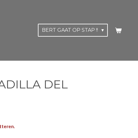
BERT GAAT OP STAP !!
OADILLA DEL
teren.