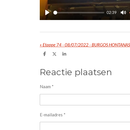
a
y
02:39
P
M
l
u
a
t
y
e
«
Etappe 74 - 08/07/2022 - BURGOS HONTANAS
D
D
S
e
e
h
l
e
a
e
l
r
Reactie plaatsen
n
e
Naam *
E-mailadres *