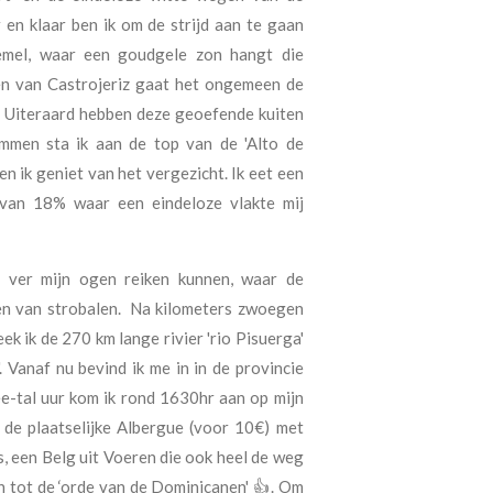
r en klaar ben ik om de strijd aan te gaan
emel, waar een goudgele zon hangt die
ten van Castrojeriz gaat het ongemeen de
. Uiteraard hebben deze geoefende kuiten
mmen sta ik aan de top van de 'Alto de
en ik geniet van het vergezicht. Ik eet een
 van 18% waar een eindeloze vlakte mij
o ver mijn ogen reiken kunnen, waar de
en van strobalen. Na kilometers zwoegen
ek ik de 270 km lange rivier 'rio Pisuerga'
'. Vanaf nu bevind ik me in in de provincie
ee-tal uur kom ik rond 1630hr aan op mijn
 de plaatselijke Albergue (voor 10€) met
, een Belg uit Voeren die ook heel de weg
en tot de ‘orde van de Dominicanen' 👍. Om