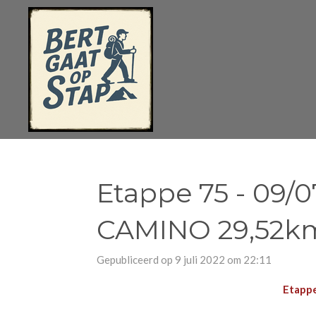
Ga
direct
naar
de
hoofdinhoud
Etappe 75 - 09
CAMINO 29,52km
Gepubliceerd op 9 juli 2022 om 22:11
Etapp