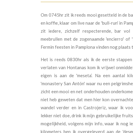
Om 0745hr zit ik reeds mooi gesetteld in de ba
en koffie, klaar om live naar de 'bull-run' in P
zit iedere, zichzelf respecterende, bar vo
meebrullen met de zogenaamde 'encierro' of '
Fermin feesten in Pamplona vinden nog plaats t
Het is reeds 0830hr als ik de eerste stappen 
verlaten van Hontanas kom ik vrijwel onmiddell
eigen is aan de 'meseta’. Na een aantal ki
'monastery San Antón' waar nu een pelgrimsher
zicht een mooi en net onderhouden onderkomen 
niet heb geweten dat men hier kon overnachten
wandel verder en in Castrojeriz, waar ik v
lekker niet doe, drink ik mijn gebruikelijke fruit
mogelijkheid, volgens mijn info, waar ik nog 
kilometers ben ik overgeleverd aan de 'des