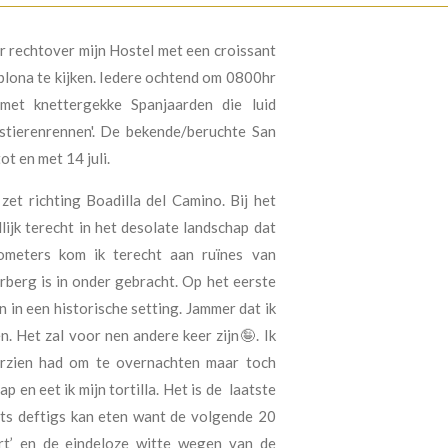
r rechtover mijn Hostel met een croissant
amplona te kijken. Iedere ochtend om 0800hr
l met knettergekke Spanjaarden die luid
stierenrennen'. De bekende/beruchte San
ot en met 14 juli.
zet richting Boadilla del Camino. Bij het
ijk terecht in het desolate landschap dat
lometers kom ik terecht aan ruïnes van
berg is in onder gebracht. Op het eerste
in een historische setting. Jammer dat ik
. Het zal voor nen andere keer zijn🤪. Ik
oorzien had om te overnachten maar toch
sap en eet ik mijn tortilla. Het is de laatste
iets deftigs kan eten want de volgende 20
ert’ en de eindeloze witte wegen van de