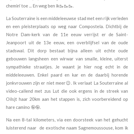
chemin' toe ... En weg ben ik🥾🥾🥾.
La Souterraine is een middeleeuwse stad met een rijk verleden
en een pleisterplaats op weg naar Compostela. Dichtbij de
Notre Dam-kerk van de 11e eeuw verrijst er de Saint-
Jeanpoort uit de 13e eeuw, een overblijfsel van de oude
stadswal. Dit dorp bestaat bijna alleen uit echte oude
gebouwen langsheen een wirwar van smalle, kleine, uiterst
sympathieke straatjes. Je waant je hier nog echt in de
middeleeuwen. Enkel paard en kar en de daarbij horende
jonkvrouwen zijn er niet meer😉. Ik verlaat La Souterraine al
video-callend met zus Lut die ook ergens in de streek van
Oilsjt haar 20km aan het stappen is, zich voorbereidend op
hare camino 🤪🤪.
Na een 8-tal kilometers, via een doorsteek van het gehucht
luisterend naar de exotische naam Sagnemoussouse, kom ik