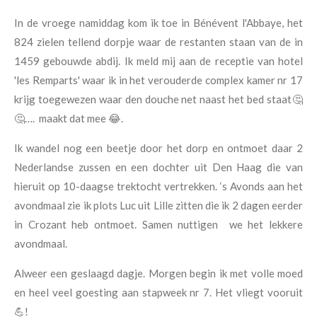
In de vroege namiddag kom ik toe in Bénévent l'Abbaye, het
824 zielen tellend dorpje waar de restanten staan van de in
1459 gebouwde abdij. Ik meld mij aan de receptie van hotel
'les Remparts' waar ik in het verouderde complex kamer nr 17
krijg toegewezen waar den douche net naast het bed staat🤔
🤔…. maakt dat mee 😂.
Ik wandel nog een beetje door het dorp en ontmoet daar 2
Nederlandse zussen en een dochter uit Den Haag die van
hieruit op 10-daagse trektocht vertrekken. ‘s Avonds aan het
avondmaal zie ik plots Luc uit Lille zitten die ik 2 dagen eerder
in Crozant heb ontmoet. Samen nuttigen we het lekkere
avondmaal.
Alweer een geslaagd dagje. Morgen begin ik met volle moed
en heel veel goesting aan stapweek nr 7. Het vliegt vooruit
💪!