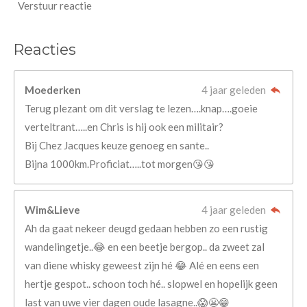
Verstuur reactie
Reacties
Moederken
4 jaar geleden
Terug plezant om dit verslag te lezen….knap….goeie
verteltrant…..en Chris is hij ook een militair?
Bij Chez Jacques keuze genoeg en sante..
Bijna 1000km.Proficiat…..tot morgen😘😘
Wim&Lieve
4 jaar geleden
Ah da gaat nekeer deugd gedaan hebben zo een rustig
wandelingetje..😂 en een beetje bergop.. da zweet zal
van diene whisky geweest zijn hé 😂 Alé en eens een
hertje gespot.. schoon toch hé.. slopwel en hopelijk geen
last van uwe vier dagen oude lasagne..😱😬😁