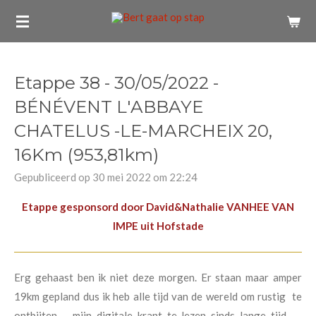
Ga
direct
naar
de
Etappe 38 - 30/05/2022 -
hoofdinhoud
BÉNÉVENT L'ABBAYE
CHATELUS -LE-MARCHEIX 20,
16Km (953,81km)
Gepubliceerd op 30 mei 2022 om 22:24
Etappe gesponsord door David&Nathalie VANHEE VAN
IMPE uit Hofstade
Erg gehaast ben ik niet deze morgen. Er staan maar amper
19km gepland dus ik heb alle tijd van de wereld om rustig te
ontbijten ... mijn digitale krant te lezen sinds lange tijd ...