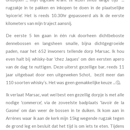
rugzakje in te pakken en inkopen te doen in de plaatselijke
'epicerie'. Het is reeds 10.30hr gepasseerd als ik de eerste
kilometers van mijn traject aansnij.
De eerste 5 km gaan in één ruk doorheen dichtbeboste
dennebossen en langsheen smalle, bijna dichtgegroeide
paden, naar het 652 inwoners tellende dorp Marsac. Ik hou
even halt bij whisky-bar 'chez Jaques' om den eersten apero
van de dag te nuttigen. Deze uiterst gezellige bar, reeds 11
jaar uitgebaat door een uitgeweken Schot, bezit meer dan
110 soorten whisky’s. Het was geen gemakkelijke keuze ...🤔.
Ik verlaat Marsac, wat wel best een gezellig dorpje is met alle
nodige 'commerce', via de zoveelste badplaats 'lavoir de la
Gasme’ om dan weer de bossen in te duiken. Ik kom aan in
Arrènes waar ik aan de kerk mijn 15kg wegende rugzak tegen
de grond leg en besluit dat het tijd is om iets te eten. Tijdens