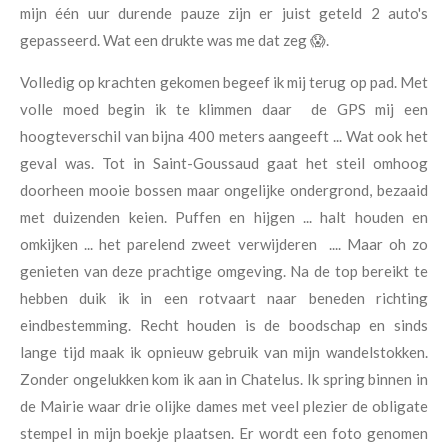
mijn één uur durende pauze zijn er juist geteld 2 auto's
gepasseerd. Wat een drukte was me dat zeg 😱.
Volledig op krachten gekomen begeef ik mij terug op pad. Met
volle moed begin ik te klimmen daar de GPS mij een
hoogteverschil van bijna 400 meters aangeeft ... Wat ook het
geval was. Tot in Saint-Goussaud gaat het steil omhoog
doorheen mooie bossen maar ongelijke ondergrond, bezaaid
met duizenden keien. Puffen en hijgen ... halt houden en
omkijken ... het parelend zweet verwijderen .... Maar oh zo
genieten van deze prachtige omgeving. Na de top bereikt te
hebben duik ik in een rotvaart naar beneden richting
eindbestemming. Recht houden is de boodschap en sinds
lange tijd maak ik opnieuw gebruik van mijn wandelstokken.
Zonder ongelukken kom ik aan in Chatelus. Ik spring binnen in
de Mairie waar drie olijke dames met veel plezier de obligate
stempel in mijn boekje plaatsen. Er wordt een foto genomen