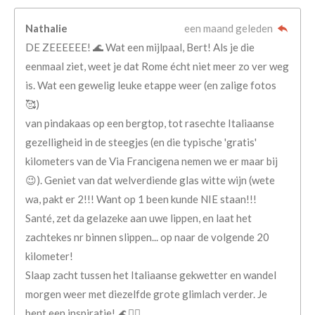
Nathalie
een maand geleden
​DE ZEEEEEE! 🌊 Wat een mijlpaal, Bert! Als je die
eenmaal ziet, weet je dat Rome écht niet meer zo ver weg
is. Wat een gewelig leuke etappe weer (en zalige fotos
🥰)
van pindakaas op een bergtop, tot rasechte Italiaanse
gezelligheid in de steegjes (en die typische 'gratis'
kilometers van de Via Francigena nemen we er maar bij
😉). Geniet van dat welverdiende glas witte wijn (wete
wa, pakt er 2!!! Want op 1 been kunde NIE staan!!!
Santé, zet da gelazeke aan uwe lippen, en laat het
zachtekes nr binnen slippen... op naar de volgende 20
kilometer!
Slaap zacht tussen het Italiaanse gekwetter en wandel
morgen weer met diezelfde grote glimlach verder. Je
bent een inspiratie! 🌊🚶‍♂️