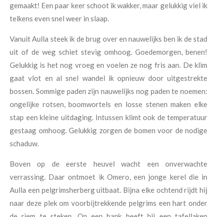
gemaakt! Een paar keer schoot ik wakker, maar gelukkig viel ik
telkens even snel weer in slaap.
Vanuit Aulla steek ik de brug over en nauwelijks ben ik de stad
uit of de weg schiet stevig omhoog. Goedemorgen, benen!
Gelukkig is het nog vroeg en voelen ze nog fris aan. De klim
gaat vlot en al snel wandel ik opnieuw door uitgestrekte
bossen. Sommige paden zijn nauwelijks nog paden te noemen:
ongelijke rotsen, boomwortels en losse stenen maken elke
stap een kleine uitdaging. Intussen klimt ook de temperatuur
gestaag omhoog. Gelukkig zorgen de bomen voor de nodige
schaduw.
Boven op de eerste heuvel wacht een onverwachte
verrassing. Daar ontmoet ik Omero, een jonge kerel die in
Aulla een pelgrimsherberg uitbaat. Bijna elke ochtend rijdt hij
naar deze plek om voorbijtrekkende pelgrims een hart onder
de riem te steken. Op een bank heeft hij een tafellaken