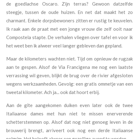
de goedlachse Oscaro. Zijn terras? Gewoon datzelfde
steegje, tussen de oude huizen. En net dat maakt het zo
charmant. Enkele dorpsbewoners zitten er rustig te keuvelen.
Ik raak aan de praat met een jonge vrouw die zelf ooit naar
Compostela stapte. De verhalen vliegen over tafel en voor ik
het weet ben ik alweer veel langer gebleven dan gepland.
Maar de kilometers wachten niet. Tijd om opnieuw de rugzak
aan te gespen. Alsof de Via Francigena me nog een laatste
verrassing wil geven, blijkt de brug over de rivier afgesloten
wegens werkzaamheden. Gevolg: een gratis ommetje van een
tweetal kilometer. Ach ja... ook dat hoort erbij.
Aan de gîte aangekomen duiken even later ook de twee
Italiaanse dames met hun niet te missen enerverende
schetterstemmen op. Alsof dat nog niet genoeg leven in de
brouwerij brengt, arriveert ook nog een derde Italiaanse
pelgrim. Het belooft alweer een gezellige avond te worden.