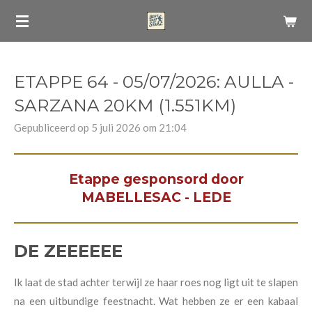
Ga
direct
naar
de
ETAPPE 64 - 05/07/2026: AULLA -
hoofdinhoud
SARZANA 20KM (1.551KM)
Gepubliceerd op 5 juli 2026 om 21:04
Etappe gesponsord door
MABELLESAC - LEDE
DE ZEEEEEE
Ik laat de stad achter terwijl ze haar roes nog ligt uit te slapen
na een uitbundige feestnacht. Wat hebben ze er een kabaal