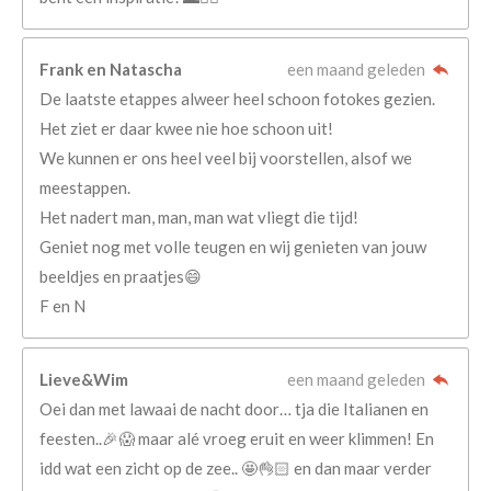
Frank en Natascha
een maand geleden
De laatste etappes alweer heel schoon fotokes gezien.
Het ziet er daar kwee nie hoe schoon uit!
We kunnen er ons heel veel bij voorstellen, alsof we
meestappen.
Het nadert man, man, man wat vliegt die tijd!
Geniet nog met volle teugen en wij genieten van jouw
beeldjes en praatjes😄
F en N
Lieve&Wim
een maand geleden
Oei dan met lawaai de nacht door… tja die Italianen en
feesten..🎉😱 maar alé vroeg eruit en weer klimmen! En
idd wat een zicht op de zee.. 🤩👌🏻 en dan maar verder