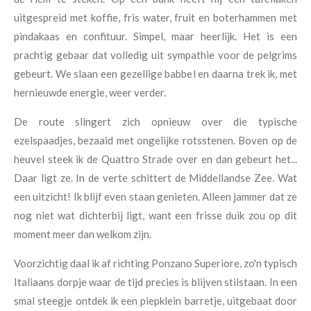
uitgespreid met koffie, fris water, fruit en boterhammen met
pindakaas en confituur. Simpel, maar heerlijk. Het is een
prachtig gebaar dat volledig uit sympathie voor de pelgrims
gebeurt. We slaan een gezellige babbel en daarna trek ik, met
hernieuwde energie, weer verder.
De route slingert zich opnieuw over die typische
ezelspaadjes, bezaaid met ongelijke rotsstenen. Boven op de
heuvel steek ik de Quattro Strade over en dan gebeurt het...
Daar ligt ze. In de verte schittert de Middellandse Zee. Wat
een uitzicht! Ik blijf even staan genieten. Alleen jammer dat ze
nog niet wat dichterbij ligt, want een frisse duik zou op dit
moment meer dan welkom zijn.
Voorzichtig daal ik af richting Ponzano Superiore, zo'n typisch
Italiaans dorpje waar de tijd precies is blijven stilstaan. In een
smal steegje ontdek ik een piepklein barretje, uitgebaat door