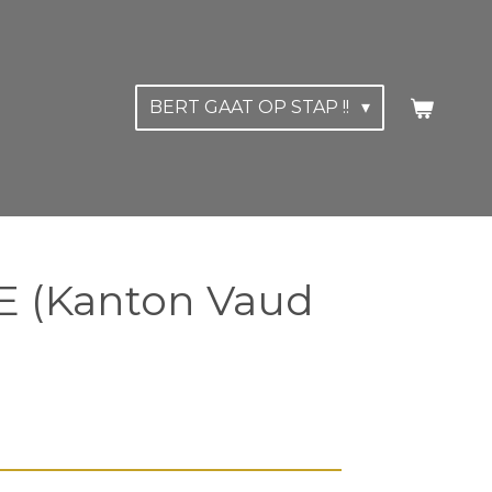
BERT GAAT OP STAP !!
E (Kanton Vaud