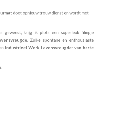
urmat
doet opnieuw trouw dienst en wordt met
geweest, krijg ik plots een superleuk filmpje
evensvreugde
. Zulke spontane en enthousiaste
van
Industrieel Werk Levensvreugde
:
van harte
a
.