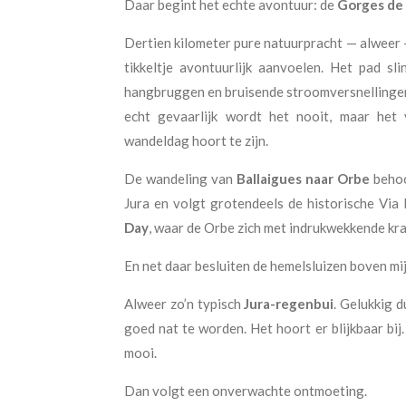
Daar begint het echte avontuur: de
Gorges de 
Dertien kilometer pure natuurpracht — alweer —
tikkeltje avontuurlijk aanvoelen. Het pad sli
hangbruggen en bruisende stroomversnellingen.
echt gevaarlijk wordt het nooit, maar het
wandeldag hoort te zijn.
De wandeling van
Ballaigues naar Orbe
behoo
Jura en volgt grotendeels de historische Vi
Day
, waar de Orbe zich met indrukwekkende krac
En net daar besluiten de hemelsluizen boven m
Alweer zo’n typisch
Jura-regenbui
. Gelukkig 
goed nat te worden. Het hoort er blijkbaar bij.
mooi.
Dan volgt een onverwachte ontmoeting.