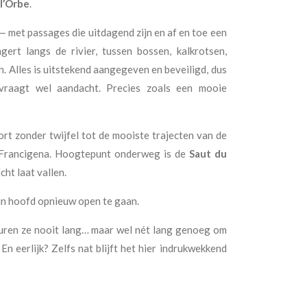
l’Orbe
.
 met passages die uitdagend zijn en af en toe een
ngert langs de rivier, tussen bossen, kalkrotsen,
 Alles is uitstekend aangegeven en beveiligd, dus
 vraagt wel aandacht. Precies zoals een mooie
rt zonder twijfel tot de mooiste trajecten van de
a Francigena. Hoogtepunt onderweg is de
Saut du
ht laat vallen.
ijn hoofd opnieuw open te gaan.
duren ze nooit lang… maar wel nét lang genoeg om
 En eerlijk? Zelfs nat blijft het hier indrukwekkend