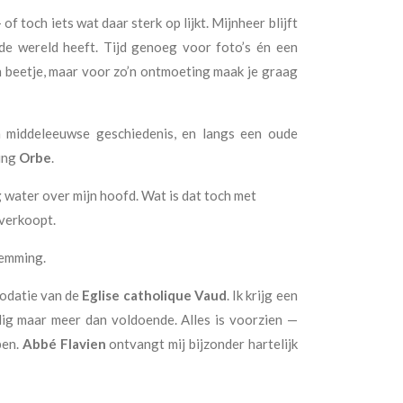
of toch iets wat daar sterk op lijkt. Mijnheer blijft
n de wereld heeft. Tijd genoeg voor foto’s én een
 een beetje, maar voor zo’n ontmoeting maak je graag
 middeleeuwse geschiedenis, en langs een oude
ting
Orbe
.
g
water over mijn hoofd. Wat is dat toch met
 verkoopt.
temming.
odatie van de
Eglise catholique Vaud
. Ik krijg een
ig maar meer dan voldoende. Alles is voorzien —
pen.
Abbé Flavien
ontvangt mij bijzonder hartelijk