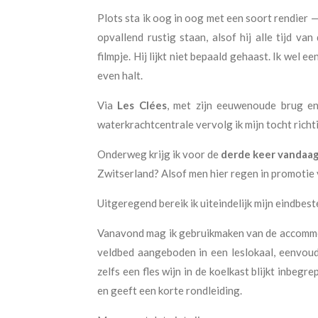
Plots sta ik oog in oog met een soort rendier — 
opvallend rustig staan, alsof hij alle tijd va
filmpje. Hij lijkt niet bepaald gehaast. Ik wel
even halt.
Via
Les Clées
, met zijn eeuwenoude brug en
waterkrachtcentrale vervolg ik mijn tocht rich
Onderweg krijg ik voor de
derde keer vandaa
Zwitserland? Alsof men hier regen in promotie
Uitgeregend bereik ik uiteindelijk mijn eindbes
Vanavond mag ik gebruikmaken van de accomm
veldbed aangeboden in een leslokaal, eenvoud
zelfs een fles wijn in de koelkast blijkt inbegre
en geeft een korte rondleiding.