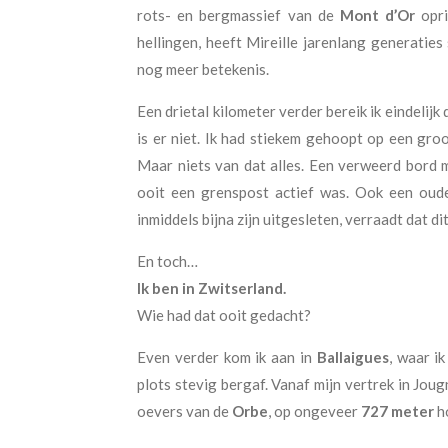
rots- en bergmassief van de
Mont d’Or
opri
hellingen, heeft Mireille jarenlang generaties
nog meer betekenis.
Een drietal kilometer verder bereik ik eindelij
is er niet. Ik had stiekem gehoopt op een gr
Maar niets van dat alles. Een verweerd bord
ooit een grenspost actief was. Ook een ou
inmiddels bijna zijn uitgesleten, verraadt dat d
En toch…
Ik ben in Zwitserland.
Wie had dat ooit gedacht?
Even verder kom ik aan in
Ballaigues
, waar i
plots stevig bergaf. Vanaf mijn vertrek in Joug
oevers van de
Orbe
, op ongeveer
727 meter
h