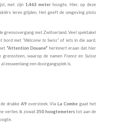
jst, met zijn
1.463 meter
hoogte. Hier, op deze
 skiërs leren glijden. Het geeft de omgeving plots
k de grensovergang met Zwitserland. Veel spektakel
oot bord met
“Welcome to Swiss”
of iets in die aard.
 met
“Attention Douane”
herinnert eraan dat hier
de grenssteen, waarop de namen
France
en
Suisse
it al eeuwenlang een doorgangsplek is.
k de drukke
A9
oversteek. Via
La Combe
gaat het
ne verlies ik zowat
350 hoogtemeters
tot aan de
oogte.