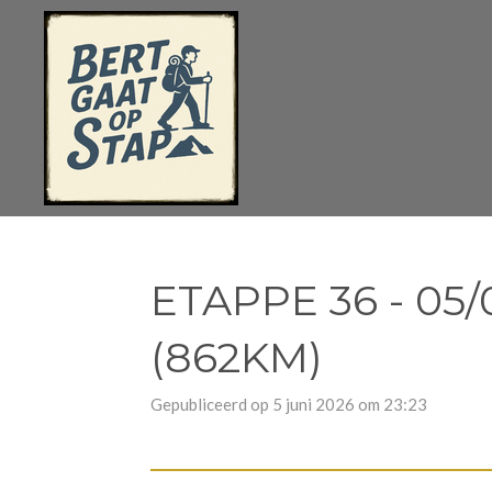
Ga
direct
naar
de
hoofdinhoud
ETAPPE 36 - 05
(862KM)
Gepubliceerd op 5 juni 2026 om 23:23