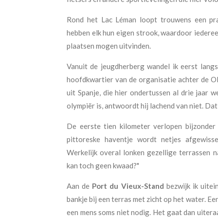
Rond het Lac Léman loopt trouwens een prac
hebben elk hun eigen strook, waardoor iederee
plaatsen mogen uitvinden.
Vanuit de jeugdherberg wandel ik eerst lang
hoofdkwartier van de organisatie achter de O
uit Spanje, die hier ondertussen al drie jaar 
olympiër is, antwoordt hij lachend van niet. Da
De eerste tien kilometer verlopen bijzonde
pittoreske haventje wordt netjes afgewisse
Werkelijk overal lonken gezellige terrassen 
kan toch geen kwaad?"
Aan de
Port du Vieux-Stand
bezwijk ik uitein
bankje bij een terras met zicht op het water. Een 
een mens soms niet nodig. Het gaat dan uiter