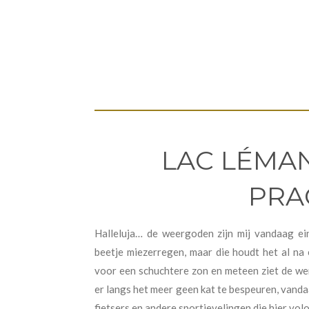
LAC LÉMAN
PRA
Halleluja… de weergoden zijn mij vandaag ein
beetje miezerregen, maar die houdt het al na
voor een schuchtere zon en meteen ziet de wer
er langs het meer geen kat te bespeuren, vand
fietsers en andere sportievelingen die hier vol