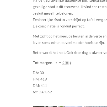
Na de gebruikelijke dagelijkse plichtpleginge
gezellige stad is dit trouwens. Ik vind een rest
besluit mezelf te belonen.
Een heerlijke risotto verschijnt op tafel, verge
De combinatie is ronduit perfect.
Met zicht op het meer, de bergen in de verte en 
leven soms echt niet veel mooier hoeft te zijn.
Beter wordt het niet. Ook deze dag is alweer v
Tot morgen!
🚶🍷🇨🇭☀️
DA: 30
HM: 418
DM: 411
tot DA: 862