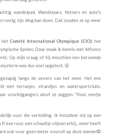
htig wandelpad. Wandelaars, fietsers en auto's
n rustig zijn ding kan doen. Dat zouden ze op meer
s het
Comité International Olympique (CIO)
, het
lympische Spelen. Daar maak ik kennis met Alfonso
werkt. Op mijn vraag of hij misschien een beroemde
t mysterie was dus snel opgelost. 😜
r gezapig langs de oevers van het meer. Het ene
ld met terrasjes, strandjes en watersportclubs.
naar voorbijgangers alsof ze zeggen: "Kom, eentje
delijk voor die verleiding. Ik installeer mij op een
frisse rosé, een schaaltje olijven erbij... meer heeft
aard ook voor geen meter vooruit op deze manier🙉