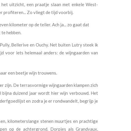
het uitzicht, een praatje slaan met enkele West-
rofiteren... Zo vliegt de tijd voorbij.
en kilometer op de teller. Ach ja... zo gaat dat
 te hebben.
Pully, Bellerive en Ouchy. Net buiten Lutry steek ik
ijd voor iets helemaal anders: de wijngaarden van
maar een beetje wijn trouwens.
 er zijn. De terrasvormige wijngaarden klampen zich
l bijna duizend jaar wordt hier wijn verbouwd. Het
fgoedlijst en zodra je er rondwandelt, begrijp je
sen, kilometerslange stenen muurtjes en prachtige
pen op de achtergrond. Dorpjes als Grandvaux,