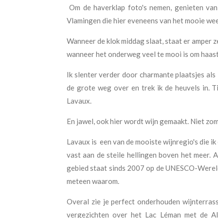
Om de haverklap foto's nemen, genieten van 
Vlamingen die hier eveneens van het mooie weer p
Wanneer de klok middag slaat, staat er amper zev
wanneer het onderweg veel te mooi is om haast
Ik slenter verder door charmante plaatsjes als 
de grote weg over en trek ik de heuvels in. T
Lavaux.
En jawel, ook hier wordt wijn gemaakt. Niet zo
Lavaux is een van de mooiste wijnregio's die ik
vast aan de steile hellingen boven het meer. A
gebied staat sinds 2007 op de UNESCO-Werelder
meteen waarom.
Overal zie je perfect onderhouden wijnterras
vergezichten over het Lac Léman met de Al