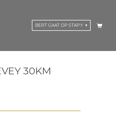
BERT GAAT OP STAP !!
VEVEY 30KM