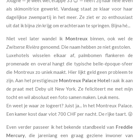
Jougne — je weet wel, etappe 33 😉 — heeft zij haar hele leven
als skimonitrice gewerkt. Vandaag staat ze klaar voor haar
dagelijkse zwempartij in het meer. Ze ziet er zo enthousiast
uit dat ik bijna zin krijg om erachteraan te springen. Bijna hé...
Niet veel later wandel ik
Montreux
binnen, ook wel de
Zwitserse Rivièra
genoemd. Die naam hebben ze niet gestolen.
Luxehotels wisselen elkaar af, palmbomen flankeren de
promenade en overal hangt die typische belle-époque-sfeer
die Montreux zo uniek maakt. Hier lijkt geld geen probleem te
zijn. Aan het prestigieuze
Montreux Palace Hotel
raak ik aan
de praat met Deby uit New York. Ze feliciteert me met mijn
tocht en wil absoluut een foto samen maken. Leuk mens.
En weet je waar ze logeert? Juist ja... In het Montreux Palace.
Een kamer kost daar vlot 700 CHF per nacht. De rijke taart. 😜
Even verder passeer ik het bekende standbeeld van
Freddie
Mercury
, die jarenlang een graag geziene inwoner van