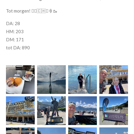
Tot morgen! 🚶‍♂️🇨🇭⛰️🍦🥾
DA: 28
HM: 203
DM: 171
tot DA: 890