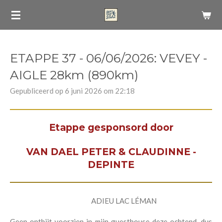
Ga
direct
naar
de
ETAPPE 37 - 06/06/2026: VEVEY -
hoofdinhoud
AIGLE 28km (890km)
Gepubliceerd op 6 juni 2026 om 22:18
Etappe gesponsord door
VAN DAEL PETER & CLAUDINNE -
DEPINTE
ADIEU LAC LÉMAN
Geen ontbijt voorzien in mijn guesthouse deze ochtend, dus