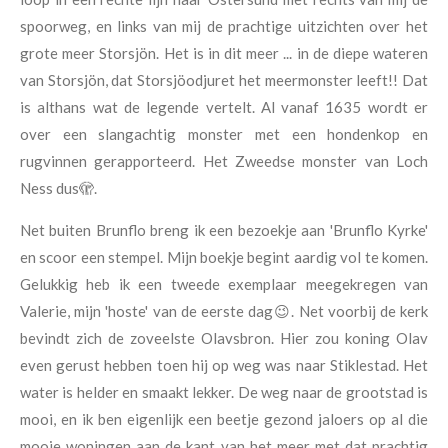
spoorweg, en links van mij de prachtige uitzichten over het
grote meer Storsjön. Het is in dit meer ... in de diepe wateren
van Storsjön, dat Storsjöodjuret het meermonster leeft!! Dat
is althans wat de legende vertelt. Al vanaf 1635 wordt er
over een slangachtig monster met een hondenkop en
rugvinnen gerapporteerd. Het Zweedse monster van Loch
Ness dus🫣.
Net buiten Brunflo breng ik een bezoekje aan 'Brunflo Kyrke'
en scoor een stempel. Mijn boekje begint aardig vol te komen.
Gelukkig heb ik een tweede exemplaar meegekregen van
Valerie, mijn 'hoste' van de eerste dag😉. Net voorbij de kerk
bevindt zich de zoveelste Olavsbron. Hier zou koning Olav
even gerust hebben toen hij op weg was naar Stiklestad. Het
water is helder en smaakt lekker. De weg naar de grootstad is
mooi, en ik ben eigenlijk een beetje gezond jaloers op al die
mooie woningen aan de kant van het meer met dat prachtig