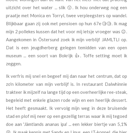
uitzicht over het water ... slik 😗. Ik hou onderweg nog een
praatje met Monica en Torryl, twee verpleegsters op wandel.
Blijkbaar gaan zij ook met pensioen op hun 67e🧐🧐. Ik mag
mijn 2 pollekes kussen dat het voor mij ietsje vroeger was 😉.
Aangekomen in Östersund zoek ik mijn verblijf JAMLTLI op.
Dat is een jeugdherberg gelegen temidden van een open
museum ... een soort van Bokrijk 👍. Toffe setting moet ik
zeggen.
Ik verfris mij snel en begeef mij dan naar het centrum, dat op
zo'n kilometer van mijn verblijf is. In restaurant Dalwhinnie
trakteer ik mijzelf na lange tijd op een overheerlijke ree-steak,
begeleid met enkele glazen rode wijn en een heerlijk dessert.
Het heeft gesmaakt. Ik vervolg mijn weg in deze bruisende
stad en plof mij neer op een gezellig terras waar ik mij tegoed
doe aan 'Jämtlands ananas ipa' ... een lekker biertje van 5,1%
😜. Ik maak kennis met Sandy en Linus, een IT-koppel, die hier