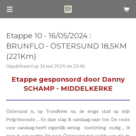
Ga
direct
naar
de
Etappe 10 - 16/05/2024 :
hoofdinhoud
BRUNFLO - ÖSTERSUND 18,5KM
(221Km)
Gepubliceerd op 16 mei 2024 om 23:46
Etappe gesponsord door Danny
SCHAMP - MIDDELKERKE
Östersund is, op Trondheim na, de enige stad op mijn
Pelgrimsroute ... En daar stap ik vandaag naar toe. De route
voor vandaag heeft eigenlijk weinig toelichting nodig ... Ik
loop in een rechte lijn naar Östersund met rechts van mij de