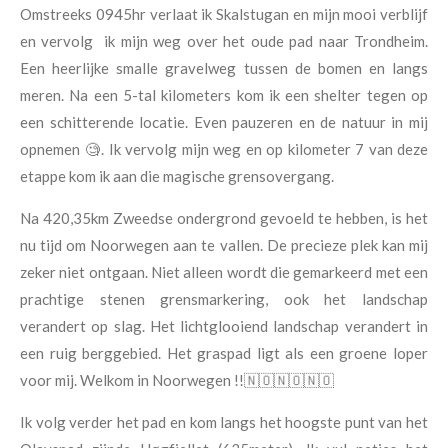
Omstreeks 0945hr verlaat ik Skalstugan en mijn mooi verblijf
en vervolg ik mijn weg over het oude pad naar Trondheim.
Een heerlijke smalle gravelweg tussen de bomen en langs
meren. Na een 5-tal kilometers kom ik een shelter tegen op
een schitterende locatie. Even pauzeren en de natuur in mij
opnemen 🧐. Ik vervolg mijn weg en op kilometer 7 van deze
etappe kom ik aan die magische grensovergang.
Na 420,35km Zweedse ondergrond gevoeld te hebben, is het
nu tijd om Noorwegen aan te vallen. De precieze plek kan mij
zeker niet ontgaan. Niet alleen wordt die gemarkeerd met een
prachtige stenen grensmarkering, ook het landschap
verandert op slag. Het lichtglooiend landschap verandert in
een ruig berggebied. Het graspad ligt als een groene loper
voor mij. Welkom in Noorwegen !!🇳🇴🇳🇴🇳🇴
Ik volg verder het pad en kom langs het hoogste punt van het