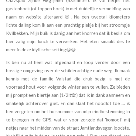
Olavspad zijnde Høgfjellet (635meter). Ik vul netjes het
gastenboek (of toppen boek) in met duidelijke vermelding van
naam en website uiteraard 😉. Na een tweetal kilometers
lichte daling kom ik aan een prachtig plekje bij het stroompje
Kvilbekken. Mijn buik is danig aan het knorren dat ik beslis om
hier zalig mijn lunch te verwerken. Het eten smaakt des te
meer in deze idyllische setting😋😋.
Ik ben nu al heel wat afgedaald en loop verder door een
bossige omgeving over de schilderachtige oude weg. Ik maak
kennis met de familie Valstad die druk bezig is met de
voorraad hout voor volgende winter aan te vullen. Ze bieden
mij prompt een biertje aan (1/2lt🙈) dat ik in dank aanneem en
smakelijk achterover giet. En dan slaat het noodlot toe .... ik
ben vergeten om het huisnummer van mijn eindbestemming in
te brengen in de GPS, wat er voor zorgde dat 'komoot' mij
netjes naar het midden van de straat Jamtlandsvegen loodste.