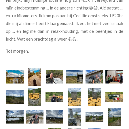
Nu blijkt mijn huidige locatie nog zo'n 4,5km verwijderd van
mijn eindbestemming ... in de andere richting😖😖. Alé pattat ....
extra kilometers. Ik kom pas aan bij Cecillie omstreeks 1920hr
die mij al dinner heeft klaargemaakt. Ik eet het met veel smaak
op ... en leg me dan in relax-houding, met de beentjes in de
lucht. Wat een prachtdag alweer 💪💪.
Tot morgen.