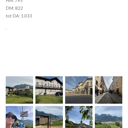
HM: 795
DM: 822
tot DA: 1.033
.