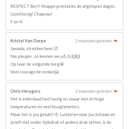
RESPECT Bert! Knappe prestaties de afgelopen dagen.
Goed bezig! Chapeau!
F en N
Kristel Van Dorpe
2 maanden geleden
Jawada, streirken beer.🥵
Nie pleujen , zo kennen we u💪💪🙌🙌
Op naar de volgende berg🤩
Veel courage hé nonkel🤗
Chris Herygers
2 maanden geleden
Het is inderdaad héél lastig en zwaar met én hoge
temperaturen én veel hoogtemeters.
Maar het is jou gelukt!!💪 Luisteren naar jou lichaam en
jezelf niet onder tijdsdruk of andere druk zetten, is de