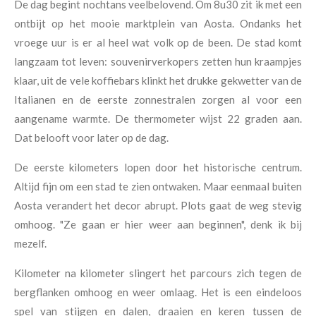
De dag begint nochtans veelbelovend. Om 8u30 zit ik met een
ontbijt op het mooie marktplein van Aosta. Ondanks het
vroege uur is er al heel wat volk op de been. De stad komt
langzaam tot leven: souvenirverkopers zetten hun kraampjes
klaar, uit de vele koffiebars klinkt het drukke gekwetter van de
Italianen en de eerste zonnestralen zorgen al voor een
aangename warmte. De thermometer wijst 22 graden aan.
Dat belooft voor later op de dag.
De eerste kilometers lopen door het historische centrum.
Altijd fijn om een stad te zien ontwaken. Maar eenmaal buiten
Aosta verandert het decor abrupt. Plots gaat de weg stevig
omhoog. "Ze gaan er hier weer aan beginnen", denk ik bij
mezelf.
Kilometer na kilometer slingert het parcours zich tegen de
bergflanken omhoog en weer omlaag. Het is een eindeloos
spel van stijgen en dalen, draaien en keren tussen de