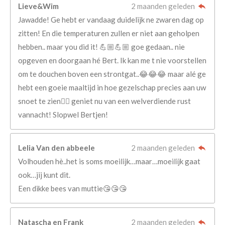
Lieve&Wim
2 maanden geleden
Jawadde! Ge hebt er vandaag duidelijk ne zwaren dag op
zitten! En die temperaturen zullen er niet aan geholpen
hebben.. maar you did it! 💪🏼💪🏼 goe gedaan.. nie
opgeven en doorgaan hé Bert. Ik kan me t nie voorstellen
om te douchen boven een strontgat..😂😂😂 maar alé ge
hebt een goeie maaltijd in hoe gezelschap precies aan uw
snoet te zien👍🏻 geniet nu van een welverdiende rust
vannacht! Slopwel Bertjen!
Lelia Van den abbeele
2 maanden geleden
Volhouden hè..het is soms moeilijk…maar…moeilijk gaat
ook…jij kunt dit.
Een dikke bees van muttie😘😘😘
Natascha en Frank
2 maanden geleden