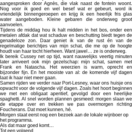
aangesproken door Agnès, die vlak naast de fontein woont.
Nog voor ik goed en wel besef wat er gebeurt, word ik
vriendelijk binnengeroepen en krijg ik een heerlijk fris glas
water aangeboden. Kleine gebaren die onderweg groot
aanvoelen.
Tijdens de middag hou ik halt midden in het bos, onder een
metalen afdak dat wat schaduw en beschutting biedt tegen de
genadeloze zon. Daar geniet ik van de rust én van de
regelmatige berichtjes van mijn schat, die me op de hoogte
houdt van haar tocht hierheen. Want jawel… ze is onderweg.
Ik bereik Cussey net op tijd, want nauwelijks veertig minuten
later arriveert ook mijn gezelschap: mijn schat, samen met
Frank en Natascha. Het weerzien is warm, oprecht en
bijzonder fijn. En het mooiste van al: de komende vijf dagen
laat ik haar niet meer gaan.
Samen rijden we verder naar Port-Lesney, waar ons huisje ons
opwacht voor de volgende vijf dagen. Zoals het hoort beginnen
we met een obligaat aperitief, gevolgd door een heerlijke
spaghetti. Al snel worden plannen gesmeed: morgen slaan we
de etappe over en trekken we pas overmorgen richting
Foucherans. Dat moet kunnen, hé.
Morgen staat eerst nog een bezoek aan de lokale wijnboer op
het programma.
Als dat maar goed komt…
Tot een volgend