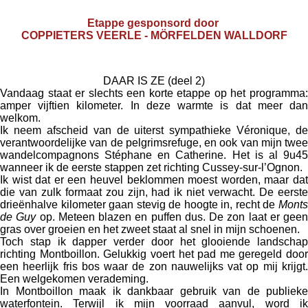
Etappe gesponsord door
COPPIETERS VEERLE - MÖRFELDEN WALLDORF
DAAR IS ZE (deel 2)
Vandaag staat er slechts een korte etappe op het programma:
amper vijftien kilometer. In deze warmte is dat meer dan
welkom.
Ik neem afscheid van de uiterst sympathieke Véronique, de
verantwoordelijke van de pelgrimsrefuge, en ook van mijn twee
wandelcompagnons Stéphane en Catherine. Het is al 9u45
wanneer ik de eerste stappen zet richting Cussey-sur-l’Ognon.
Ik wist dat er een heuvel beklommen moest worden, maar dat
die van zulk formaat zou zijn, had ik niet verwacht. De eerste
drieënhalve kilometer gaan stevig de hoogte in, recht de
Monts
de Guy
op. Meteen blazen en puffen dus. De zon laat er geen
gras over groeien en het zweet staat al snel in mijn schoenen.
Toch stap ik dapper verder door het glooiende landschap
richting Montboillon. Gelukkig voert het pad me geregeld door
een heerlijk fris bos waar de zon nauwelijks vat op mij krijgt.
Een welgekomen verademing.
In Montboillon maak ik dankbaar gebruik van de publieke
waterfontein. Terwijl ik mijn voorraad aanvul, word ik