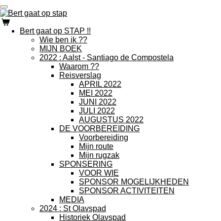
Ga
direct
naar
Bert gaat op STAP !!
de
Wie ben ik ??
hoofdinhoud
MIJN BOEK
2022 : Aalst - Santiago de Compostela
Waarom ??
Reisverslag
APRIL 2022
MEI 2022
JUNI 2022
JULI 2022
AUGUSTUS 2022
DE VOORBEREIDING
Voorbereiding
Mijn route
Mijn rugzak
SPONSERING
VOOR WIE
SPONSOR MOGELIJKHEDEN
SPONSOR ACTIVITEITEN
MEDIA
2024 : St Olavspad
Historiek Olavspad